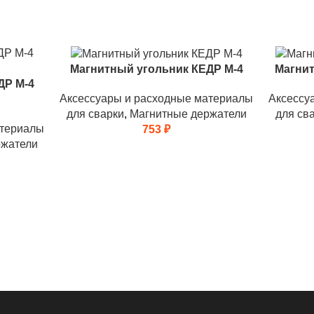
Магнитный угольник КЕДР М-4
Магнит
ДР М-4
Аксессуары и расходные материалы
Аксессу
для сварки
,
Магнитные держатели
для св
атериалы
753
₽
ржатели