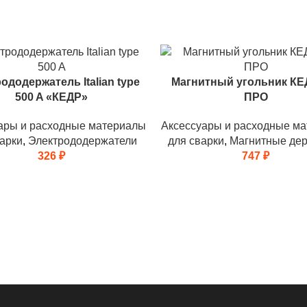
ододержатель Italian type
Магнитный угольник КЕ
500 A «КЕДР»
ПРО
ары и расходные материалы
Аксессуары и расходные м
арки
,
Электрододержатели
для сварки
,
Магнитные де
326
₽
747
₽