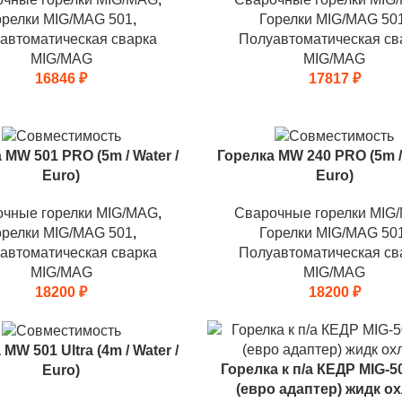
орелки MIG/MAG 501
,
Горелки MIG/MAG 50
автоматическая сварка
Полуавтоматическая св
MIG/MAG
MIG/MAG
16846
₽
17817
₽
 MW 501 PRO (5m / Water /
Горелка MW 240 PRO (5m / 
Euro)
Euro)
очные горелки MIG/MAG
,
Сварочные горелки MIG
орелки MIG/MAG 501
,
Горелки MIG/MAG 50
автоматическая сварка
Полуавтоматическая св
MIG/MAG
MIG/MAG
18200
₽
18200
₽
MW 501 Ultra (4m / Water /
Горелка к п/а КЕДР MIG-
Euro)
(евро адаптер) жидк о