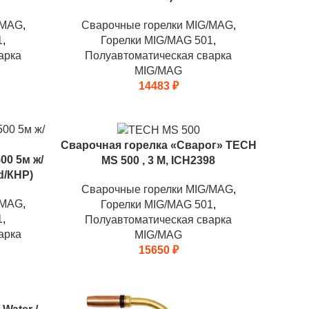
/MAG
,
Сварочные горелки MIG/MAG
,
1
,
Горелки MIG/MAG 501
,
арка
Полуавтоматическая сварка
MIG/MAG
14483
₽
Сварочная горелка «Сварог» TECH
00 5м ж/
MS 500 , 3 М, ICH2398
d/КНР)
Сварочные горелки MIG/MAG
,
/MAG
,
Горелки MIG/MAG 501
,
1
,
Полуавтоматическая сварка
арка
MIG/MAG
15650
₽