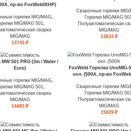
500А, пр-во FoxWeld/КНР)
Сварочные горелки MIG
очные горелки MIG/MAG
,
Горелки MIG/MAG 50
орелки MIG/MAG 501
,
Полуавтоматическая св
автоматическая сварка
MIG/MAG
MIG/MAG
13833
₽
13745
₽
 MW 501 PRO (3m / Water /
FoxWeld Горелка UnoMIG-5
Euro)
охл. (500А, пр-во FoxWel
очные горелки MIG/MAG
,
Сварочные горелки MIG
орелки MIG/MAG 501
,
Горелки MIG/MAG 50
автоматическая сварка
Полуавтоматическая св
MIG/MAG
MIG/MAG
14483
₽
15029
₽