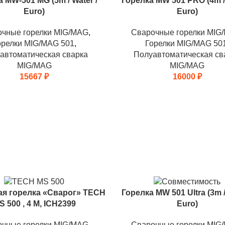
 MW-501 MG (5m / Water /
Горелка MW 501 PRO (4m / 
Euro)
Euro)
очные горелки MIG/MAG
,
Сварочные горелки MIG
орелки MIG/MAG 501
,
Горелки MIG/MAG 50
автоматическая сварка
Полуавтоматическая св
MIG/MAG
MIG/MAG
15667
₽
16000
₽
я горелка «Сварог» TECH
Горелка MW 501 Ultra (3m /
S 500 , 4 М, ICH2399
Euro)
очные горелки MIG/MAG
,
Сварочные горелки MIG