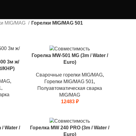
ки MIG/MAG
Горелки MIG/MAG 501
Горелка MW-501 MG (3m / Water /
00 3м ж/
Euro)
d/КНР)
Сварочные горелки MIG/MAG
,
/MAG
,
Горелки MIG/MAG 501
,
1
,
Полуавтоматическая сварка
арка
MIG/MAG
12483
₽
/ Water /
Горелка MW 240 PRO (3m / Water /
Euro)