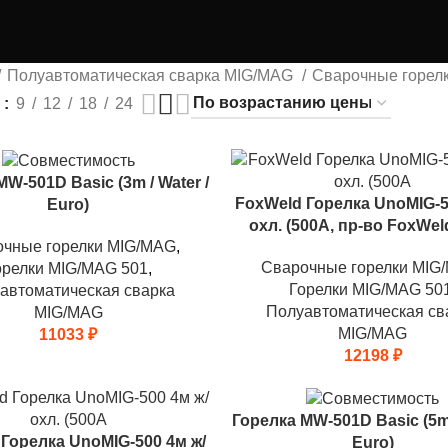
Полуавтоматическая сварка MIG/MAG
Сварочные горел
ь
9
12
18
24
W-501D Basic (3m / Water /
FoxWeld Горелка UnoMIG-5
Euro)
охл. (500А, пр-во FoxWel
очные горелки MIG/MAG
,
Сварочные горелки MIG
орелки MIG/MAG 501
,
Горелки MIG/MAG 50
автоматическая сварка
Полуавтоматическая св
MIG/MAG
MIG/MAG
11033
₽
12198
₽
Горелка MW-501D Basic (5m 
Горелка UnoMIG-500 4м ж/
Euro)