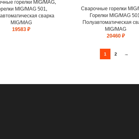
очные горелки MIG/MAG
,
Сварочные горелки MIG
орелки MIG/MAG 501
,
Горелки MIG/MAG 50
автоматическая сварка
Полуавтоматическая св
MIG/MAG
MIG/MAG
19583
₽
20460
₽
1
2
→