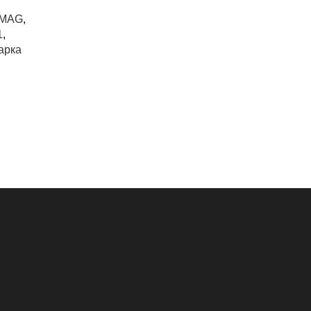
/MAG
,
1
,
арка