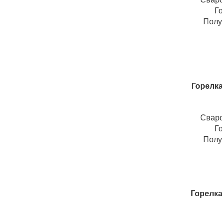
Г
Полу
Горелка
Свар
Г
Полу
Горелка 