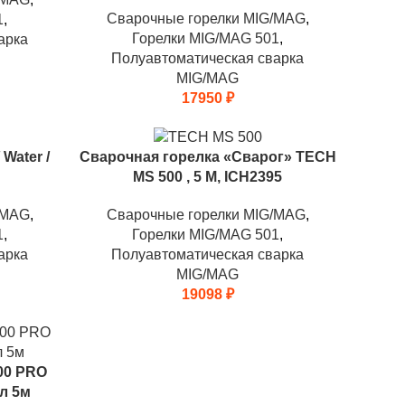
Сварочные горелки MIG/MAG
,
1
,
Горелки MIG/MAG 501
,
арка
Полуавтоматическая сварка
MIG/MAG
17950
₽
Water /
Сварочная горелка «Сварог» TECH
MS 500 , 5 М, ICH2395
/MAG
,
Сварочные горелки MIG/MAG
,
1
,
Горелки MIG/MAG 501
,
арка
Полуавтоматическая сварка
MIG/MAG
19098
₽
500 PRO
хл 5м