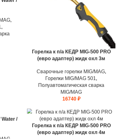
Water /
/MAG
,
1
,
арка
Горелка к п/а КЕДР MIG-500 PRO
(евро адаптер) жидк охл 3м
Сварочные горелки MIG/MAG
,
Горелки MIG/MAG 501
,
Полуавтоматическая сварка
MIG/MAG
16740
₽
 Water /
Горелка к п/а КЕДР MIG-500 PRO
(евро адаптер) жидк охл 4м
/MAG
,