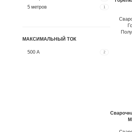
Горелка
5 метров
1
Свар
Г
Полу
МАКСИМАЛЬНЫЙ ТОК
500 А
2
Сварочна
M
Свар