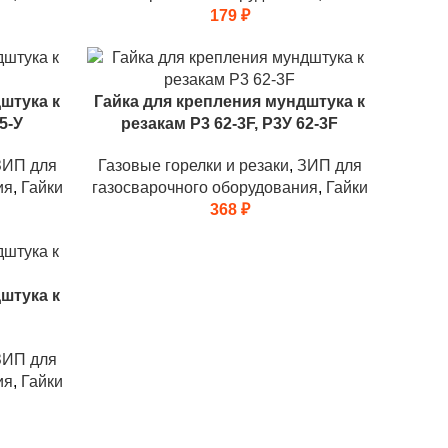
179
₽
штука к
Гайка для крепления мундштука к
5-У
резакам Р3 62-3F, Р3У 62-3F
ЗИП для
Газовые горелки и резаки
,
ЗИП для
ия
,
Гайки
газосварочного оборудования
,
Гайки
368
₽
штука к
ЗИП для
ия
,
Гайки