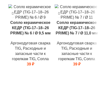
Ц
Сопло керамическое
Сопло керамическое
18
КЕДР (TIG-17–18–26
КЕДР (TIG-17–18–26
А
PRIME) № 6 / Ø 9,5 мм
PRIME) № 7 / Ø 11,0 мм
Аргонодуговая сварка
Аргонодуговая сварка
TIG
,
Расходные и
TIG
,
Расходные и
г
запасные части к
запасные части к
горелкам TIG
,
Сопла
горелкам TIG
,
Сопла
39
₽
39
₽