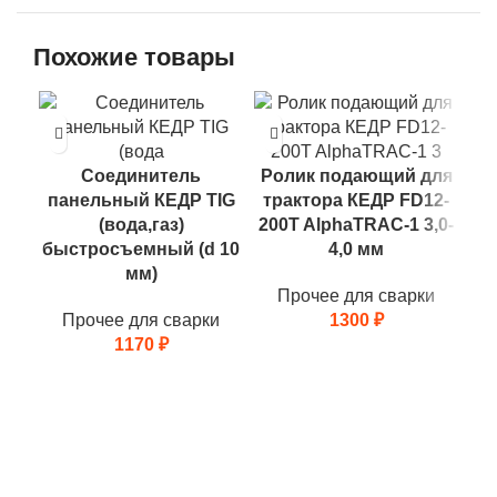
Похожие товары
Соединитель
Ролик подающий для
Ро
панельный КЕДР TIG
трактора КЕДР FD12-
(вода,газ)
200T AlphaTRAC-1 3,0-
50
быстросъемный (d 10
4,0 мм
мм)
Прочее для сварки
Прочее для сварки
1300
₽
1170
₽