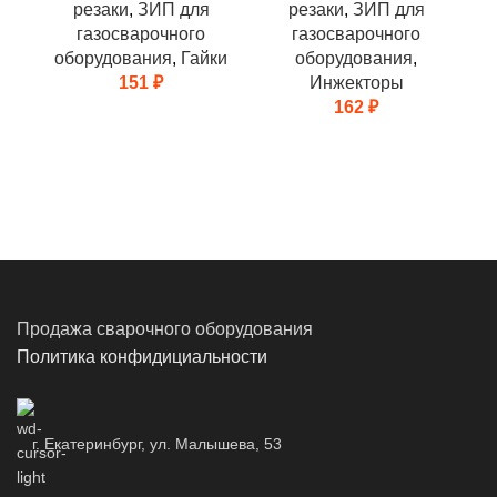
резаки
,
ЗИП для
резаки
,
ЗИП для
газосварочного
газосварочного
оборудования
,
Гайки
оборудования
,
151
₽
Инжекторы
162
₽
Му
Продажа сварочного оборудования
Политика конфидициальности
г. Екатеринбург, ул. Малышева, 53