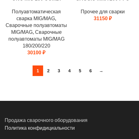
Полуавтоматическая
Прочее для сварки
сварка MIG/MAG
,
31150
₽
Сварочные полуавтоматы
MIG/MAG
,
Сварочные
полуавтоматы MIG/MAG
180/200/220
30100
₽
1
2
3
4
5
6
→
Продажа сварочного оборудования
Политика конфидициальности