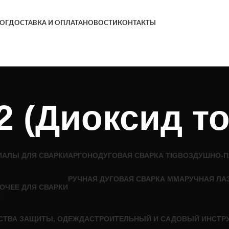
ОГ
ДОСТАВКА И ОПЛАТА
НОВОСТИ
КОНТАКТЫ
2 (Диоксид то
ИАЛЫ ДЛЯ СВАРКИ
АРГОНОДУГОВАЯ СВАРКА TIG
ВОЗДУШНО-П
РУЧНАЯ ДУГОВАЯ СВАРКА MMA
РУЧНАЯ ЛА
ОЧЕЕ ДЛЯ СВАРКИ
СТВА ЗАЩИТЫ, ОДЕЖДА
СТРОИТЕЛЬНЫЙ И САДОВЫЙ ИНСТР