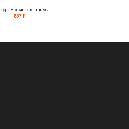
ьфрамовые электроды
687
₽