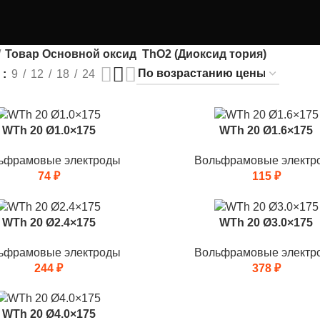
Товар Основной оксид
ThO2 (Диоксид тория)
ь
9
12
18
24
WTh 20 Ø1.0×175
WTh 20 Ø1.6×175
ьфрамовые электроды
Вольфрамовые электр
74
₽
115
₽
WTh 20 Ø2.4×175
WTh 20 Ø3.0×175
ьфрамовые электроды
Вольфрамовые электр
244
₽
378
₽
WTh 20 Ø4.0×175