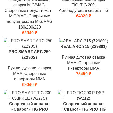
сварка MIG/MAG
,
TIG
,
TIG 200
,
Сварочные полуавтоматы
Аргонодуговая сварка TIG
MIG/MAG
,
Сварочные
64320
₽
полуавтоматы MIG/MAG
180/200/220
62940
₽
REAL ARC 315 (Z29801)
PRO SMART ARC 250
Ручная дуговая сварка
(Z290S)
MMA
,
Сварочные
Ручная дуговая сварка
инверторы MMA
MMA
,
Сварочные
75450
₽
инверторы MMA
69440
₽
Сварочный аппарат
Сварочный аппарат
«Сварог» TIG PRO
«Сварог» TIG PRO TIG