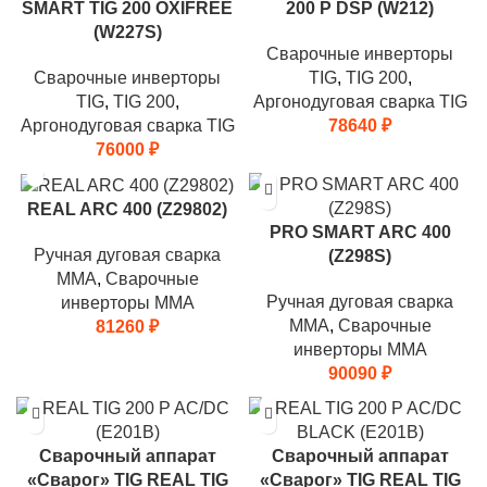
SMART TIG 200 OXIFREE
200 P DSP (W212)
(W227S)
Сварочные инверторы
Сварочные инверторы
TIG
,
TIG 200
,
TIG
,
TIG 200
,
Аргонодуговая сварка TIG
Аргонодуговая сварка TIG
78640
₽
76000
₽
REAL ARC 400 (Z29802)
PRO SMART ARC 400
Ручная дуговая сварка
(Z298S)
MMA
,
Сварочные
Ручная дуговая сварка
инверторы MMA
MMA
,
Сварочные
81260
₽
инверторы MMA
90090
₽
Сварочный аппарат
Сварочный аппарат
«Сварог» TIG REAL TIG
«Сварог» TIG REAL TIG