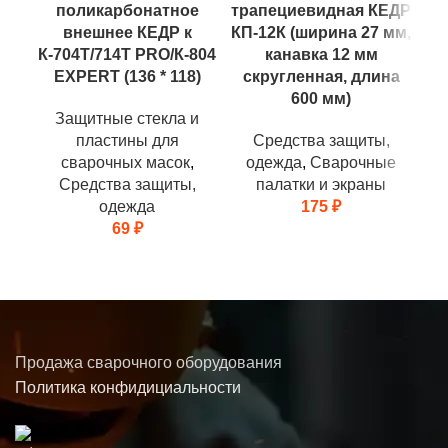
поликарбонатное
трапециевидная КЕДР
8 
внешнее КЕДР к
КП-12К (ширина 27 мм,
К-704Т/714Т PRO/К-804
канавка 12 мм
EXPERT (136 * 118)
скругленная, длина
600 мм)
Защитные стекла и
пластины для
Средства защиты,
сварочных масок
,
одежда
,
Сварочные
Средства защиты,
палатки и экраны
одежда
175
₽
69
₽
Продажа сварочного оборудования
Политика конфидициальности