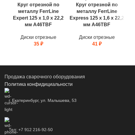
Круг отрезной по
Круг отрезной по
металлу FerrLine
металлу FerrLine
Expert 125 х 1,0 х 22,2
Express 125 х 1,6 х 22,2
Exp
мм A46TBF
мм A46TBF
Диски отрезные
Диски отрезные
35
₽
41
₽
Продажа сварочного оборудования
Политика конфидициальности
г. Екатеринбург, ул. Малышева, 53
Тел: +7 912 216-92-50