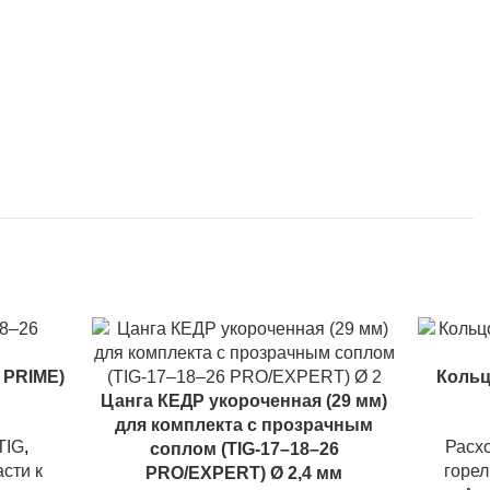
 PRIME)
Кольц
Цанга КЕДР укороченная (29 мм)
для комплекта с прозрачным
TIG
,
Расхо
соплом (TIG-17–18–26
сти к
горел
PRO/EXPERT) Ø 2,4 мм