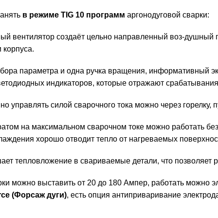
ранять
в режиме TIG 10 программ
аргонодуговой сварки:
й вентилятор создаёт цельно направленный воз-душный по
 корпуса.
ыбора параметра и одна ручка вращения, информативный эк
ветодиодных индикаторов, которые отражают срабатывания
но управлять силой сварочного тока можно через горелку, п
ратом на максимальном сварочном токе можно работать бе
лаждения хорошо отводит тепло от нагреваемых поверхнос
ает тепловложение в свариваемые детали, что позволяет р
арки можно выставить от 20 до 180 Ампер, работать можно 
rce (Форсаж дуги)
, есть опция антиприваривание электрод