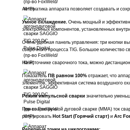
Автоматика аппарата позволяет создавать и сох
Умное охлаждение.
Очень мощный и эффективны
электронных компонентов, установленных внутри
Очень удобная панель управления: три кнопки в
сварочного процесса TIG. Большое количество с
На источнике сварочного тока, можно дистанцион
Показатель
ПВ равном 100%
отражает, что аппа
элементов, эффективная система воздушного ох
Режим импульсной сварки
значительно уменьш
При сварке ручной дуговой сварке (ММА) ток св
регулировать
Hot Start (Горячий старт)
и
Arc Fo
Реперные точки на циклограмме: