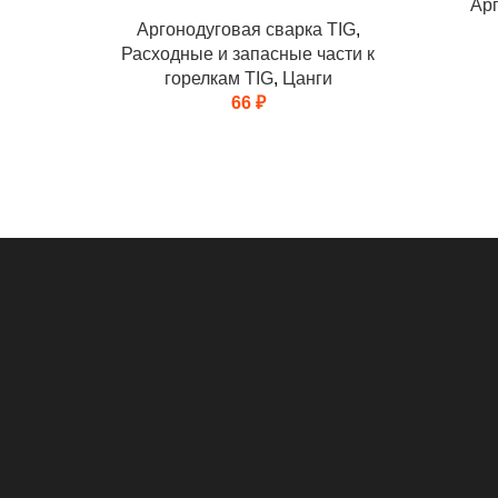
и
Арг
Аргонодуговая сварка TIG
,
Расходные и запасные части к
горелкам TIG
,
Цанги
66
₽