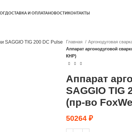
ОГ
ДОСТАВКА И ОПЛАТА
НОВОСТИ
КОНТАКТЫ
Главная
Аргонодуговая сварк
Аппарат аргонодуговой сварки
КНР)
Аппарат арг
SAGGIO TIG 2
(пр-во FoxWe
50264
₽