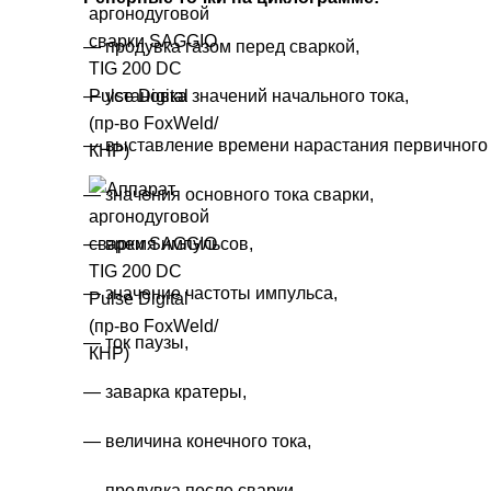
— продувка газом перед сваркой,
— установка значений начального тока,
— выставление времени нарастания первичного 
— значения основного тока сварки,
— время импульсов,
— значение частоты импульса,
— ток паузы,
— заварка кратеры,
— величина конечного тока,
— продувка после сварки.