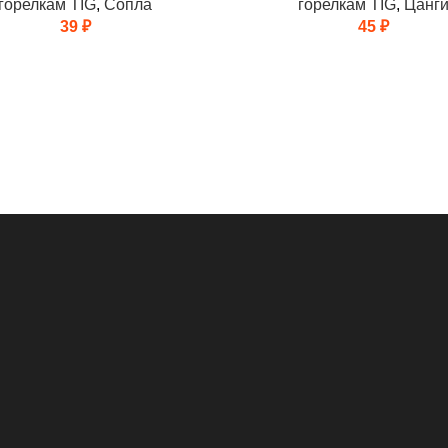
горелкам TIG
,
Сопла
горелкам TIG
,
Цанг
39
₽
45
₽